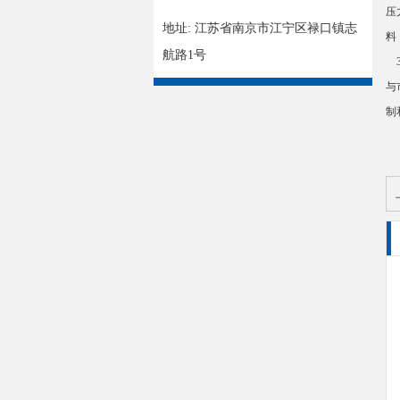
压
地址: 江苏省南京市江宁区禄口镇志
料
航路1号
3
与
制