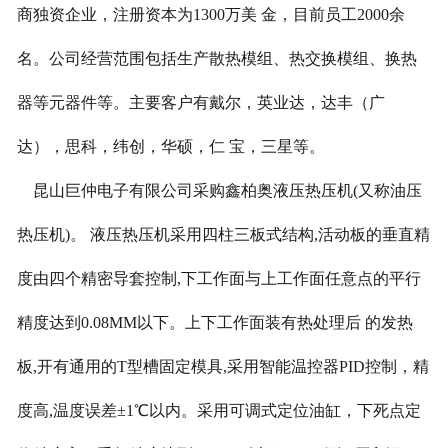
商独资企业，注册资本为1300万美 金，目前员工2000余
名。公司经营范围包括生产散热模组、热交换模组、换热
器等元器件等。主要客户有戴尔，英业达，达丰（广
达），思科，纬创，华硕，仁 宝，三星等。
昆山巨仲电子有限公司采购鑫柏奥液压热压机(又称
油压
热压机
)。 液压热压机采用四柱三板式结构,活动板的垂直精
度由四个精密导套控制,下工作面与上工作面任意点的平行
精度达到0.08MM以下。上下工作面装有热处理后 的发热
板,开有通用的T型槽固定模具,采用智能温控器PID控制，精
度高,温度误差±1℃以内。采用可调式定位油缸，下死点定