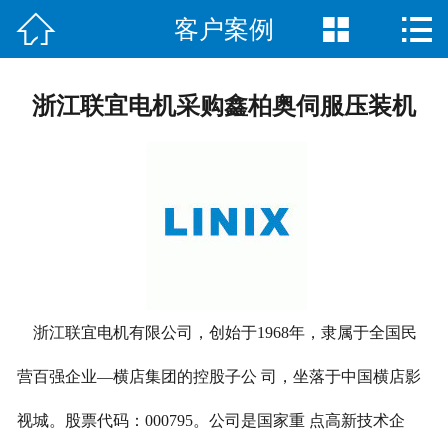



客户案例
首页

关于我们
浙江联宜电机采购鑫柏奥伺服压装机
客户案例
产品展示
售后服务
新闻动态
在线留言
浙江联宜电机有限公司，创始于1968年，隶属于全国民
营百强企业—横店集团的控股子公 司，坐落于中国横店影
联系我们
视城。股票代码：000795。公司是国家重 点高新技术企