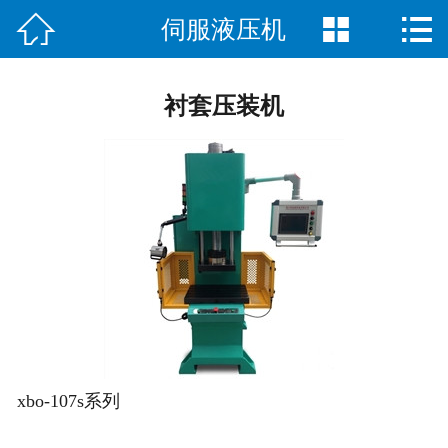



伺服液压机
首页

关于我们
衬套压装机
客户案例
产品展示
售后服务
新闻动态
在线留言
联系我们
xbo-107s系列