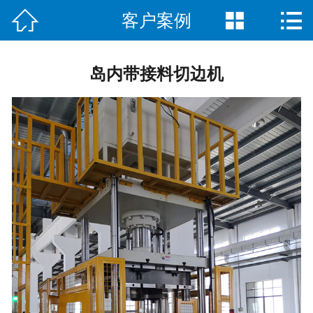



客户案例
首页

关于我们
岛内带接料切边机
客户案例
产品展示
售后服务
新闻动态
在线留言
联系我们