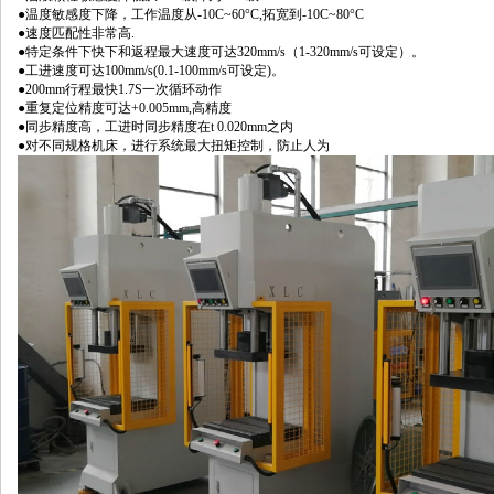
●温度敏感度下降，工作温度从-10C~60°C,拓宽到-10C~80°C
●速度匹配性非常高.
●特定条件下快下和返程最大速度可达320mm/s（1-320mm/s可设定）。
●工进速度可达100mm/s(0.1-100mm/s可设定)。
●200mm行程最快1.7S一次循环动作
●重复定位精度可达+0.005mm,高精度
●同步精度高，工进时同步精度在t 0.020mm之内
●对不同规格机床，进行系统最大扭矩控制，防止人为