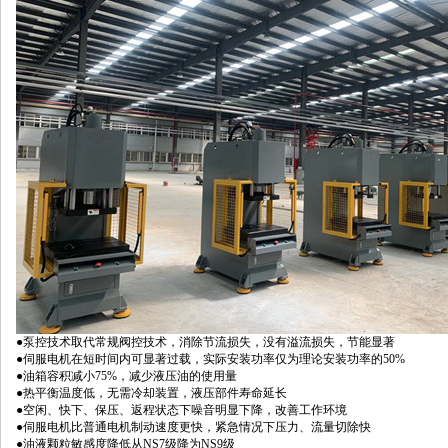
●泵控技术取代常规阀控技术，消除节流损失，没有溢流损失，节能显著
●伺服电机在短时间内可显著过载，实际安装功率仅为理论安装功率的50%
●油箱容积减小75%，减少液压油的使用量
●热平衡温度低，无需冷却装置，液压部件寿命延长
●空闲、快下、保压、返程状态下噪音明显下降，改善工作环境
●伺服电机比普通电机制动速度更快，紧急情况下压力、流量切除快
●油液颗粒敏感度降低从NS7级降为NS9级