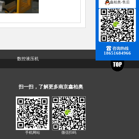
鑫柏奥-售后
18651684966
数控液压机
扫一扫，了解更多南京鑫柏奥
手机网站
微信扫码